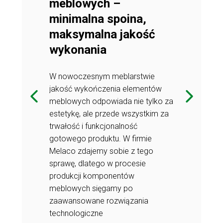
ingerprint
meblowych –
powłok an
 Melaco
minimalna spoina,
w produk
maksymalna jakość
orne na
Fronty meblo
wykonania
się jednym z
odciski palcó
go
filarów nowo
W nowoczesnym meblarstwie
zy,
wzornictwa. I
jakość wykończenia elementów
producenci
projektanci wn
meblowych odpowiada nie tylko za
 poszukują
mebli coraz c
estetykę, ale przede wszystkim za
ą estetykę z
rozwiązań, kt
trwałość i funkcjonalność
rzchnie anti-
praktyczności
gotowego produktu. W firmie
edź na
fingerprint t
Melaco zdajemy sobie z tego
dotyczące
rosnące wym
sprawę, dlatego w procesie
łości. W
higieny, jakośc
produkcji komponentów
ologia ta
ofercie Melac
meblowych sięgamy po
ie w
znalazła zas
zaawansowane rozwiązania
ntach
zaawansowan
technologiczne
 się nie tylko
meblowych, gdz