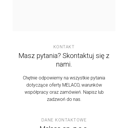
rność na
wygląd, ale t
ję.
codzienną eks
KONTAKT
Masz pytania? Skontaktuj się z
nami.
Chętnie odpowiemy na wszystkie pytania
dotyczące oferty MELACO, warunków
współpracy oraz zamówień. Napisz lub
zadzwoń do nas.
DANE KONTAKTOWE