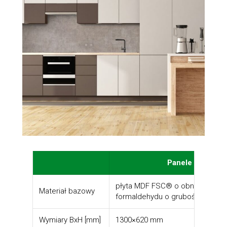
Panele dekoracy
płyta MDF FSC® o obniżonej za
Materiał bazowy
formaldehydu o grubości 12 mm
Wymiary BxH [mm]
1300×620 mm