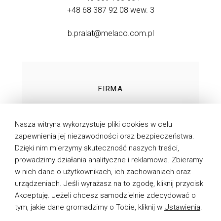
+48 68 387 92 08
wew. 3
b.pralat@melaco.com.pl
FIRMA
TECHNOLOGIE
Nasza witryna wykorzystuje pliki cookies w celu
PRODUKTY
zapewnienia jej niezawodności oraz bezpieczeństwa.
Dzięki nim mierzymy skuteczność naszych treści,
DO POBRANIA
prowadzimy działania analityczne i reklamowe. Zbieramy
AKTUALNOŚCI
w nich dane o użytkownikach, ich zachowaniach oraz
urządzeniach. Jeśli wyrażasz na to zgodę, kliknij przycisk
KONTAKT
Akceptuję. Jeżeli chcesz samodzielnie zdecydować o
tym, jakie dane gromadzimy o Tobie, kliknij w
Ustawienia
.
POLITYKA PRYWATNOŚCI