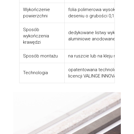
Wykończenie
folia polimerowa wysokiej jakoś
powierzchni
deseniu o grubości 0,15-0,4 mm
Sposób
dedykowane listwy wykończenio
wykończenia
aluminiowe anodowane
krawędzi
Sposób montażu
na ruszcie lub na kleju montaż
opatentowana technologia łączen
Technologia
licencji VALINGE INNOVATIONS A