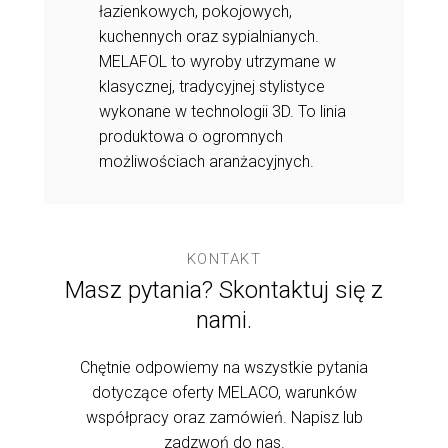
czenie na
wielkogabary
łazienkowych, pokojowych,
sze idealnie
na swoją uni
kuchennych oraz sypialnianych.
 a cały proces
SKIN jest jedn
MELAFOL to wyroby utrzymane w
wybieranych l
klasycznej, tradycyjnej stylistyce
przez czołow
wykonane w technologii 3D. To linia
mebli i projek
produktowa o ogromnych
możliwościach aranżacyjnych.
KONTAKT
Masz pytania? Skontaktuj się z
nami.
Chętnie odpowiemy na wszystkie pytania
dotyczące oferty MELACO, warunków
współpracy oraz zamówień. Napisz lub
zadzwoń do nas.