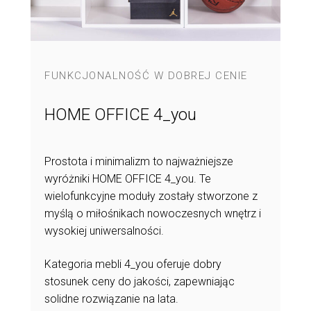
ENIE
FUNKCJONALNOŚĆ W DOBREJ CENIE
FUNKCJ
HOME OFFICE 4_you
HOME
u
Prostota i minimalizm to najważniejsze
Moduły H
ułów,
wyróżniki HOME OFFICE 4_you. Te
sposób n
wielofunkcyjne moduły zostały stworzone z
maksyma
myślą o miłośnikach nowoczesnych wnętrz i
miejsca.
 OFFICE
wysokiej uniwersalności.
Być może
Kategoria mebli 4_you oferuje dobry
stosunek ceny do jakości, zapewniając
solidne rozwiązanie na lata.