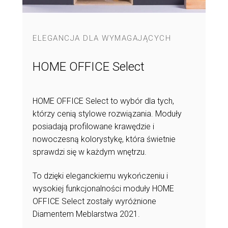
CH
ELEGANCJA DLA WYMAGAJĄCYCH
ELEGAN
HOME OFFICE Select
HOME 
wna
HOME OFFICE Select to wybór dla tych,
HOME OFF
nadadzą
którzy cenią stylowe rozwiązania. Moduły
nietypow
nalności.
posiadają profilowane krawędzie i
sprawdzą
nowoczesną kolorystykę, która świetnie
sca do
Zapewni
sprawdzi się w każdym wnętrzu.
nych
biurze, j
To dzięki eleganckiemu wykończeniu i
wysokiej funkcjonalności moduły HOME
rstwa
OFFICE Select zostały wyróżnione
Diamentem Meblarstwa 2021.