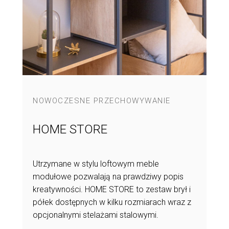
IE
NOWOCZESNE PRZECHOWYWANIE
NOWOC
HOME STORE
HOME
ułów
Utrzymane w stylu loftowym meble
Półka cz
e Select.
modułowe pozwalają na prawdziwy popis
konsumen
w dwóch
kreatywności. HOME STORE to zestaw brył i
regał HO
u: w
półek dostępnych w kilku rozmiarach wraz z
rozbudow
eniu
opcjonalnymi stelażami stalowymi.
IN