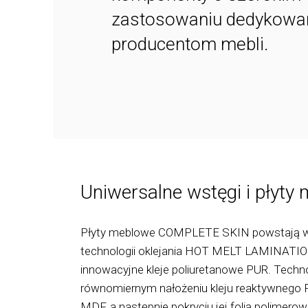
zastosowaniu dedykowa
producentom mebli.
Uniwersalne wstęgi i płyty
Płyty meblowe COMPLETE SKIN powstają 
technologii oklejania HOT MELT LAMINATIO
innowacyjne kleje poliuretanowe PUR. Techno
równomiernym nałożeniu kleju reaktywnego P
MDF, a następnie pokryciu jej folią polimerow