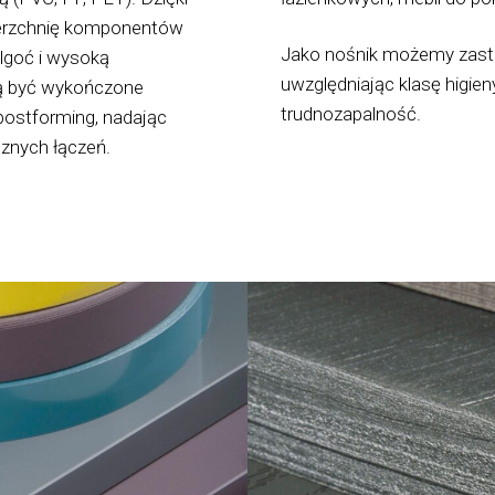
ierzchnię komponentów
Jako nośnik możemy zast
lgoć i wysoką
uwzględniając klasę higien
ą być wykończone
trudnozapalność.
 postforming, nadając
znych łączeń.