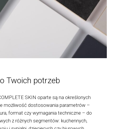
o Twoich potrzeb
COMPLETE SKIN oparte są na określonych
ieje możliwość dostosowania parametrów –
ktura, format czy wymagania techniczne – do
owych z różnych segmentów: kuchennych,
oju i sypialni, dziecięcych czy biurowych.