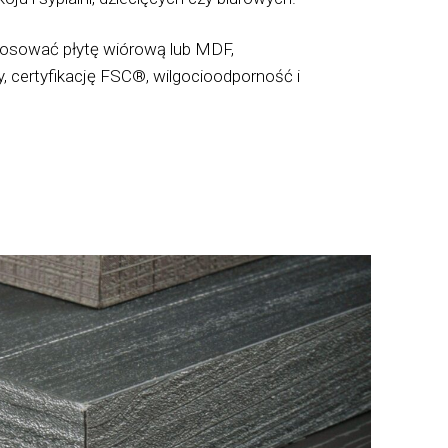
osować płytę wiórową lub MDF,
y, certyfikację FSC®, wilgocioodporność i