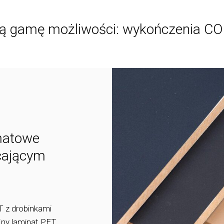
ką gamę możliwości: wykończenia 
matowe
cającym
 z drobinkami
ny laminat PET,