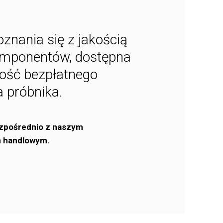
znania się z jakością
mponentów, dostępna
wość bezpłatnego
 próbnika.
zpośrednio z naszym
m handlowym.