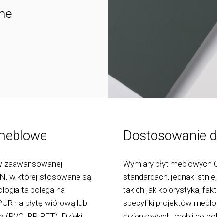
ne
 meblowe
Dostosowanie d
w zaawansowanej
Wymiary płyt meblowych 
N, w której stosowane są
standardach, jednak istn
logia ta polega na
takich jak kolorystyka, fa
UR na płytę wiórową lub
specyfiki projektów mebl
ą (PVC, PP, PET). Dzięki
łazienkowych, mebli do pok