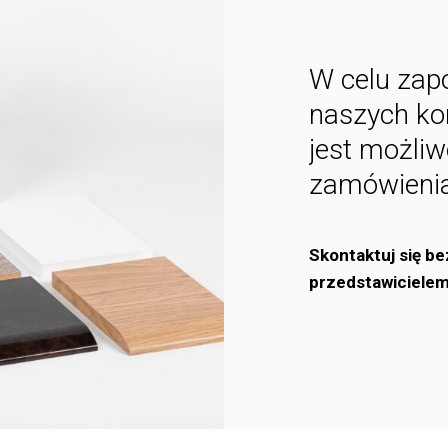
W celu zapo
naszych ko
jest możli
zamówienia
Skontaktuj się
be
przedstawiciele