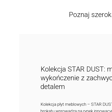
Poznaj szero
Kolekcja STAR DUST: 
wykończenie z zachwy
detalem
Kolekcja płyt meblowych – STAR DUST
brokatu wprowadza na rynek innowacyj