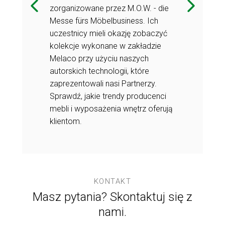
zorganizowane przez M.O.W. - die
ponieważ zajm
Messe fürs Möbelbusiness. Ich
rwowała
księgowością
uczestnicy mieli okazję zobaczyć
wały się w
zmiany, jakie
kolekcje wykonane w zakładzie
ostatnim
naszym zakła
Melaco przy użyciu naszych
 o nie,
ćwierćwieczu i
autorskich technologii, które
śmy ją w tej
między innymi,
zaprezentowali nasi Partnerzy.
rozmowie.
Sprawdź, jakie trendy producenci
mebli i wyposażenia wnętrz oferują
klientom.
KONTAKT
Masz pytania? Skontaktuj się z
nami.