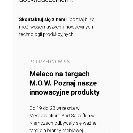
Skontaktuj się z nami
i poznaj bliżej
możliwości naszych innowacyjnych
technologii produkcyjnych.
POPRZEDNI WPIS
NASTĘPNY 
rony
Melaco na targach
Melaco o
Rozmowa
M.O.W. Poznaj nasze
finanso
ęgową,
innowacyjne produkty
z Główną
ką
Anetą Wi
Od 19 do 23 września w
Messezentrum Bad Salzuflen w
 nami już od
Aneta Wisłock
Niemczech odbywały się ważne
nale zna
ponad 25 lat 
targi dla branży meblowej,
rmy,
wszelkie zaka