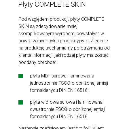
Płyty COMPLETE SKIN
Pod względem produkcji, płyty COMPLETE
SKIN są zdecydowanie mniej
skomplikowanym wyrobem, powstałym w
powtarzalnym cyklu produkcyjnym. Zlecenie
na produkcję uruchamiamy po otrzymaniu od
klienta informacji, jaki rodzaj płyty ma zostać
poddany obróbce:
płyta MDF surowa i laminowana
jednostronnie FSC® o obniżonej emisji
formaldehydu DIN EN 16516;
płyta wiórowa surowa i laminowana
dwustronnie FSC® o obniżonej emisji
formaldehydu DIN EN 16516.
Następnie zdefiniowany jest typ folii. Klient