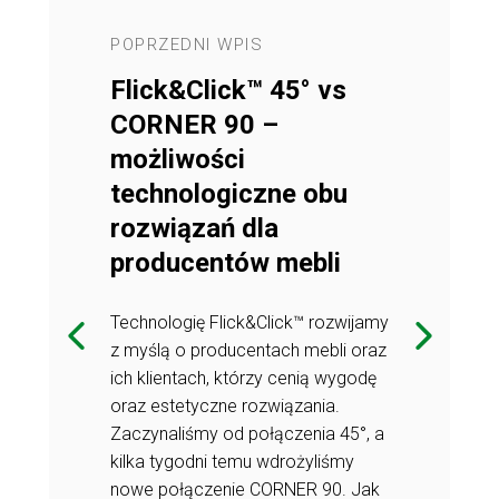
POPRZEDNI WPIS
NASTĘPNY 
we:
Flick&Click™ 45° vs
Fronty m
łyskiem,
CORNER 90 –
matowe, 
oznaj
możliwości
frezowan
elaco
technologiczne obu
możliwoś
rozwiązań dla
alizujemy się
Od ponad 28 l
producentów mebli
ch i starannie
w wytwarzaniu
ów
wykończonyc
Technologię Flick&Click™ rozwijamy
centów mebli,
meblowych dl
z myślą o producentach mebli oraz
w wnętrz.
hurtowni i arc
ich klientach, którzy cenią wygodę
lienci końcowi
Wszystko po t
oraz estetyczne rozwiązania.
ałymi
mogli cieszyć 
Zaczynaliśmy od połączenia 45°, a
opasowanymi
meblami, ide
kilka tygodni temu wdrożyliśmy
j bliżej nasze
do ich wnętrza
nowe połączenie CORNER 90. Jak