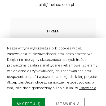
b.pralat@melaco.com.pl
FIRMA
TECHNOLOGIE
Nasza witryna wykorzystuje pliki cookies w celu
PRODUKTY
zapewnienia jej niezawodności oraz bezpieczeństwa.
Dzięki nim mierzymy skuteczność naszych treści,
DO POBRANIA
prowadzimy działania analityczne i reklamowe. Zbieramy
AKTUALNOŚCI
w nich dane o użytkownikach, ich zachowaniach oraz
urządzeniach. Jeśli wyrażasz na to zgodę, kliknij przycisk
KONTAKT
Akceptuję. Jeżeli chcesz samodzielnie zdecydować o
tym, jakie dane gromadzimy o Tobie, kliknij w
Ustawienia
.
POLITYKA PRYWATNOŚCI
AKCEPTUJĘ
USTAWIENIA