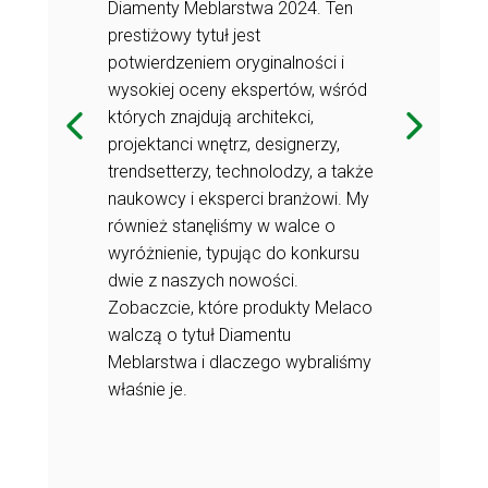
Diamenty Meblarstwa 2024. Ten
SKIN
prestiżowy tytuł jest
potwierdzeniem oryginalności i
iającym się
W dynamiczni
wysokiej oceny ekspertów, wśród
rz, Melaco
świecie desig
których znajdują architekci,
ję
kontynuuje sw
projektanci wnętrz, designerzy,
ów, które
dostarczania 
trendsetterzy, technolodzy, a także
zesność,
łączą w sobi
naukowcy i eksperci branżowi. My
owtarzalny
funkcjonalnoś
również stanęliśmy w walce o
 zapoznania
styl. Zapras
wyróżnienie, typując do konkursu
szym wpisem,
się z naszym
dwie z naszych nowości.
fascynujące
w którym odkr
Zobaczcie, które produkty Melaco
rcie - od
nowości w nas
walczą o tytuł Diamentu
lorystycznej
rozszerzonej 
Meblarstwa i dlaczego wybraliśmy
 metaliczne
PREMIER MATT
właśnie je.
innowacyjną
wykończenia,
 Zapraszamy!
kolekcję STA