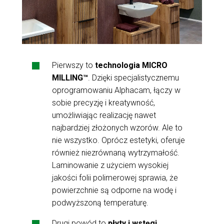
Pierwszy to
technologia MICRO
MILLING™
. Dzięki specjalistycznemu
oprogramowaniu Alphacam, łączy w
sobie precyzję i kreatywność,
umożliwiając realizację nawet
najbardziej złożonych wzorów. Ale to
nie wszystko. Oprócz estetyki, oferuje
również niezrównaną wytrzymałość.
Laminowanie z użyciem wysokiej
jakości folii polimerowej sprawia, że
powierzchnie są odporne na wodę i
podwyższoną temperaturę.
Drugi powód to
płyty i wstęgi