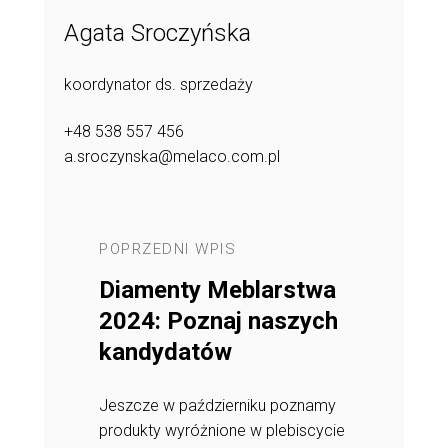
Agata Sroczyńska
koordynator ds. sprzedaży
+48 538 557 456
a.sroczynska@melaco.com.pl
POPRZEDNI WPIS
NASTĘPNY 
 PREMIER
Diamenty Meblarstwa
Nowe ko
czne
2024: Poznaj naszych
MATT, me
kt
kandydatów
struktury
yłu.
gwiezdne
Jeszcze w październiku poznamy
ci w
Poznaj n
produkty wyróżnione w plebiscycie
MPLETE
kolekcj