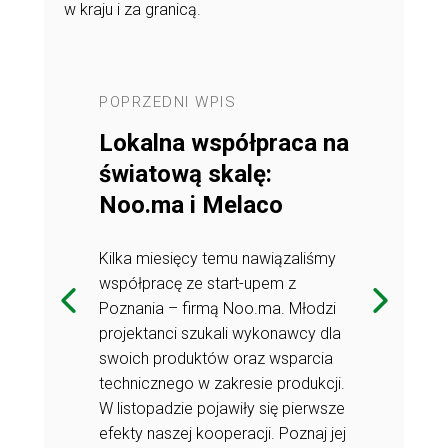
w kraju i za granicą.
POPRZEDNI WPIS
NASTĘPNY 
Lokalna współpraca na
Technolo
owego
światową skalę:
beznarz
i.
Noo.ma i Melaco
montażu 
Innowacy
Kilka miesięcy temu nawiązaliśmy
la
rozwiąza
współpracę ze start-upem z
produce
Poznania – firmą Noo.ma. Młodzi
projektanci szukali wykonawcy dla
ick™ pozwala
Technologia F
swoich produktów oraz wsparcia
orzenie mebli
na projektowa
technicznego w zakresie produkcji.
nkcjonalności.
o jeszcze wyż
W listopadzie pojawiły się pierwsze
ści może
Sprawdź, jaki
efekty naszej kooperacji. Poznaj jej