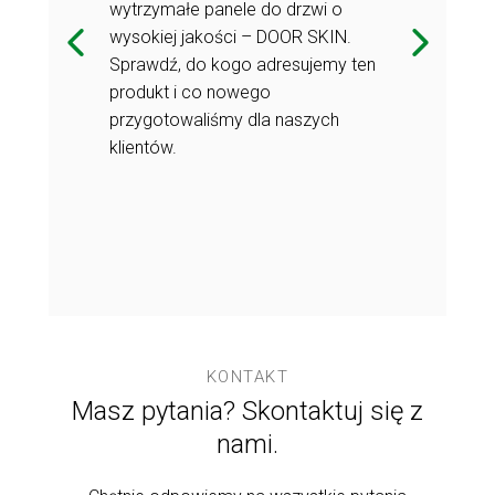
wytrzymałe panele do drzwi o
w oparciu o
System Flick&
wysokiej jakości – DOOR SKIN.
nologię
beznarzędzio
Sprawdź, do kogo adresujemy ten
® ma bardzo
montażu Thre
produkt i co nowego
ęgnął po nią
wiele zastoso
przygotowaliśmy dla naszych
ch klientów,
również jeden
klientów.
 modułowe.
produkujący ł
acja?
Jak wyglądała
ły procesu
Przybliżamy 
produkcyjneg
KONTAKT
Masz pytania? Skontaktuj się z
nami.