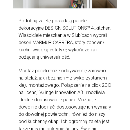
Podobną zaletę posiadają panele
dekoracyjne DESIGN SOLUTIONS™ 4_kitchen.
Właściciele mieszkania w Słubicach wybrali
deseń MARMUR CARRERA, który zapewnił
kuchni wysoką estetykę wykończenia i
pożądaną uniwersalność.
Montaż paneli może odbywać się zarówno
na stelaż, jak i bez nich – z wykorzystaniem
kleju montażowego. Połączenie na click 2G®
na licencji V
linge Innovation AB umożliwia
ä
idealne dopasowanie paneli. Można je
dowolnie docinać, dostosowując ich wymiary
do dowolnej powierzchni, również do niszy
pod kuchenny okap. Ich ogromną zaletą jest
także idealne pokrycie ściany. Świetnie