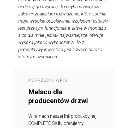
będę się go trzymać. To chyba największa
zaleta – znalazłam rozwiązanie, które spełnia
moje wysokie oczekiwania względem estetyki,
jest przy tym funkcjonalne, łatwe w montażu,
a co dla mnie jednak najważniejsze: oferuje
wysoką jakość wykończenia. To z
perspektywy inwestora jest zawsze bardzo
istotnym czynnikiem.
POPRZEDNI WPIS
NASTĘPNY 
onania w
Melaco dla
Przykład
k&Click™:
producentów drzwi
systemie
owe do
Moduły 
W ramach naszej linii produkcyjnej
łazienki
COMPLETE SKIN oferujemy