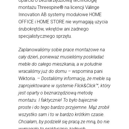
oparciu o beznarzędziową technologię
montażu Threespine® na licencji V
linge
ä
Innovation AB systemy modułowe HOME
OFFICE i HOME STORE nie wymagają użycia
śrubokrętów, wkrętów ani żadnego
specjalistycznego sprzętu.
Zaplanowaliśmy sobie prace montażowe na
cały dzień, ponieważ musieliśmy poskładać
meble do całego mieszkania, a w południe
wracaliśmy już do domu
– wspomina pani
Wiktoria. –
Dostaliśmy informację, że meble są
zaprojektowane w systemie Flick&Click™, który
jest oparty o beznarzędziową metodę
montażu. I faktycznie! To było bajecznie
proste i do tego bardzo przyjemne. Mąż zrobił
wszystko sam i to w bardzo krótkim czasie.
Chciałam, by podzielił się pracą ze mną, bo nie
wymagało to praktycznie żadnych