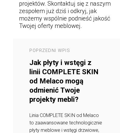
projektów.
Skontaktuj się z naszym
zespołem już dziś
i odkryj, jak
możemy wspólnie podnieść jakość
Twojej oferty meblowej.
POPRZEDNI WPIS
NASTĘPNY 
ja
Jak płyty i wstęgi z
Maksyma
malizacja
linii COMPLETE SKIN
zysków i
ak
od Melaco mogą
reklamacj
e fronty
odmienić Twoje
trójwymi
projekty mebli?
MELAFO
ją
rewolucj
Linia COMPLETE SKIN od Melaco
li
produkcj
to zaawansowane technologicznie
premium
płyty meblowe i wstęgi drzwiowe,