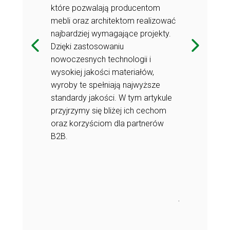
które pozwalają producentom
h wymagań
W obliczu ro
mebli oraz architektom realizować
micznie
konsumentów 
najbardziej wymagające projekty.
endów w
zmieniających
Dzięki zastosowaniu
producenci
branży meblar
nowoczesnych technologii i
przed
mebli premium
wysokiej jakości materiałów,
ączyć
wyzwaniem – 
wyroby te spełniają najwyższe
 z
innowacyjne p
standardy jakości. W tym artykule
mponentów?
niezawodnoś
przyjrzymy się bliżej ich cechom
eblowe 3D
Fronty i ele
oraz korzyściom dla partnerów
dpowiedź na
MELAFOL sta
B2B.
te potrzeby, o
iwości
nieograniczo
howaniu
projektowe p
rdów
najwyższych 
 ofertę
jakościowych.
ą produkcję
Melaco i wzni
iom.
mebli na wyż