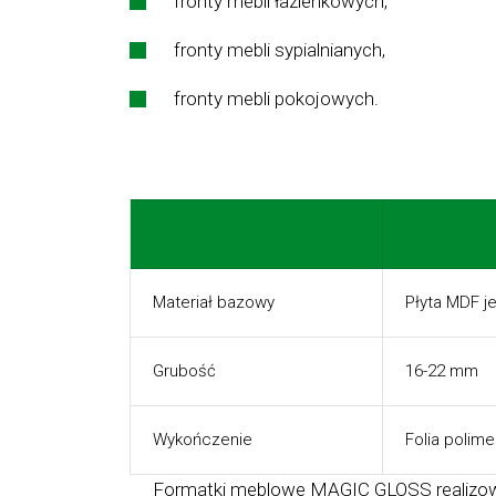
fronty mebli łazienkowych,
fronty mebli sypialnianych,
fronty mebli pokojowych.
Materiał bazowy
Płyta MDF j
Grubość
16-22 mm
Wykończenie
Folia polim
Formatki meblowe MAGIC GLOSS realizowane