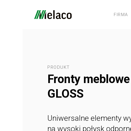
FIRMA
PRODUKT
Fronty meblow
GLOSS
Uniwersalne elementy w
na wysoki połysk odporne