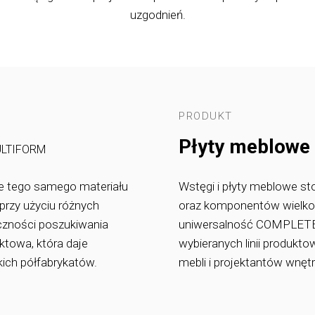
uzgodnień.
PRODUKT
Płyty meblowe
LTIFORM
 tego samego materiału
Wstęgi i płyty meblowe st
rzy użyciu różnych
oraz komponentów wielko
czności poszukiwania
uniwersalność COMPLETE S
ktowa, która daje
wybieranych linii produk
ich półfabrykatów.
mebli i projektantów wnętr