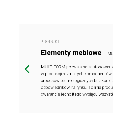
PRODUKT
Elementy meblowe
MU
ONS™
MULTIFORM pozwala na zastosowanie
w produkcji rozmaitych komponentów p
kiej
procesów technologicznych bez konie
osób montażu –
odpowiedników na rynku. To linia produ
ie przylegają,
gwarancję jednolitego wyglądu wszystk