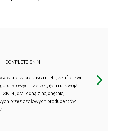
PRODUKT
Fronty 
COMPLETE SKIN
osowane w produkcji mebli, szaf, drzwi
Fronty meblo
gabarytowych. Ze względu na swoją
łazienkowych,
KIN jest jedną z najchętniej
MELAFOL to w
towych przez czołowych producentów
stylistyce wy
z.
ogromnych mo