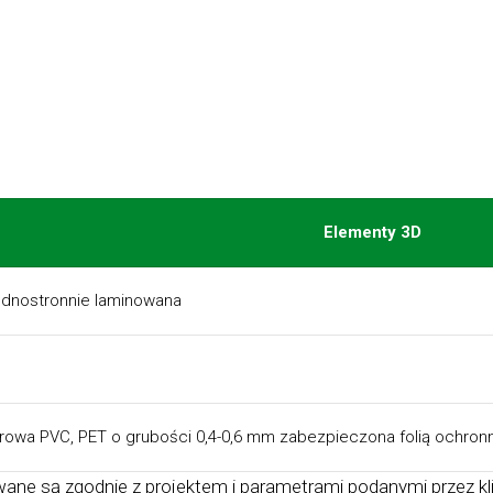
Elementy 3D
ednostronnie laminowana
erowa PVC, PET o grubości 0,4-0,6 mm zabezpieczona folią ochron
 są zgodnie z projektem i parametrami podanymi przez klien