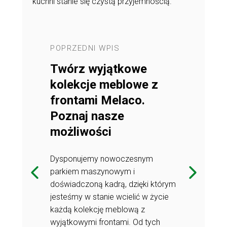
kuchni stanie się czystą przyjemnością.
POPRZEDNI WPIS
NASTĘPNY 
Twórz wyjątkowe
Melaco d
drzwi
kolekcje meblowe z
producen
frontami Melaco.
 produkcyjnej
W ramach nasze
Poznaj nasze
rujemy
COMPLETE SK
możliwości
 drzwi o
wytrzymałe pa
DOOR SKIN.
wysokiej jako
Dysponujemy nowoczesnym
resujemy ten
Sprawdź, do 
parkiem maszynowym i
produkt i co
doświadczoną kadrą, dzięki którym
 naszych
przygotowali
jesteśmy w stanie wcielić w życie
klientów.
każdą kolekcję meblową z
wyjątkowymi frontami. Od tych