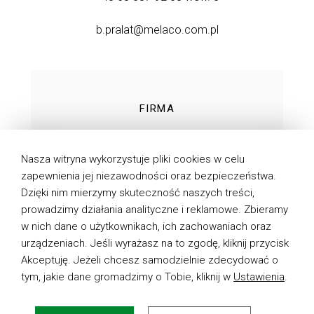
b.pralat@melaco.com.pl
FIRMA
TECHNOLOGIE
Nasza witryna wykorzystuje pliki cookies w celu
PRODUKTY
zapewnienia jej niezawodności oraz bezpieczeństwa.
Dzięki nim mierzymy skuteczność naszych treści,
DO POBRANIA
prowadzimy działania analityczne i reklamowe. Zbieramy
AKTUALNOŚCI
w nich dane o użytkownikach, ich zachowaniach oraz
urządzeniach. Jeśli wyrażasz na to zgodę, kliknij przycisk
KONTAKT
Akceptuję. Jeżeli chcesz samodzielnie zdecydować o
tym, jakie dane gromadzimy o Tobie, kliknij w
Ustawienia
.
POLITYKA PRYWATNOŚCI