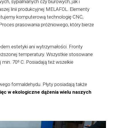
ch, sypialnianych czy biurowych, jak i
szej linii produkcyjnej MELAFOL. Elementy
rzystujemy komputerową technologię CNC,
 Proces prasowania próżniowego, który bierze
em estetyki ani wytrzymałości. Fronty
wyższonej temperatury. Wszystkie stosowane
 min. 70⁰ C. Posiadają też wszelkie
ego formaldehydu. Płyty posiadają także
ięc w ekologiczne dążenia wielu naszych