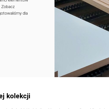
cenci elementów
. Zobacz
ygotowaliśmy dla
j kolekcji