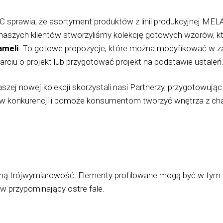
sprawia, że asortyment produktów z linii produkcyjnej MELAF
a naszych klientów stworzyliśmy kolekcję gotowych wzorów, kt
ameli
. To gotowe propozycje, które można modyfikować w za
rciu o projekt lub przygotować projekt na podstawie ustaleń
aszej nowej kolekcji skorzystali nasi Partnerzy, przygotowuj
uktów konkurencji i pomoże konsumentom tworzyć wnętrza z c
atną trójwymiarowość. Elementy profilowane mogą być w tym 
w przypominający ostre fale.