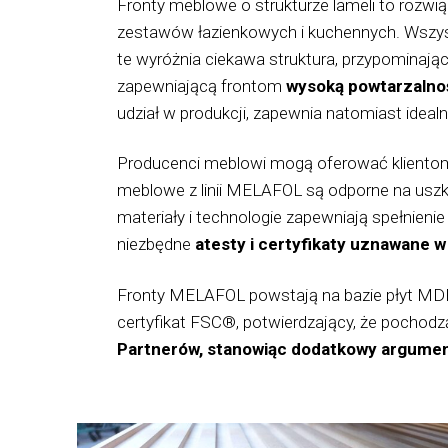
Fronty meblowe o strukturze lameli to rozwiąz
zestawów łazienkowych i kuchennych. Wszyst
te wyróżnia ciekawa struktura, przypominają
zapewniającą frontom
wysoką powtarzalnoś
udział w produkcji, zapewnia natomiast idea
Producenci meblowi mogą oferować klientom 
meblowe z linii MELAFOL są odporne na uszk
materiały i technologie zapewniają spełnieni
niezbędne
atesty i certyfikaty uznawane w 
Fronty MELAFOL powstają na bazie płyt MDF,
certyfikat FSC®, potwierdzający, że pochod
Partnerów, stanowiąc dodatkowy argume