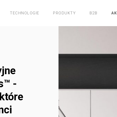
TECHNOLOGIE
PRODUKTY
B2B
A
yjne
s™ -
które
nci