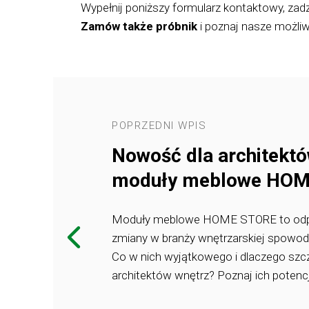
Wypełnij poniższy formularz kontaktowy, zad
Zamów także próbnik
i poznaj nasze możliw
POPRZEDNI WPIS
ym
Nowość dla architektó
moduły meblowe HO
k, nazywana
Moduły meblowe HOME STORE to od
tóra podbija
zmiany w branży wnętrzarskiej spowo
ch
Co w nich wyjątkowego i dlaczego szcz
elaco, w
architektów wnętrz? Poznaj ich potencj
pojawiać się w