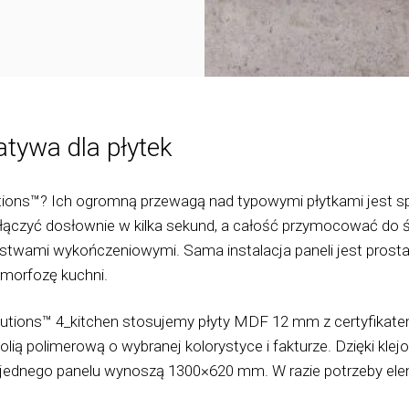
atywa dla płytek
utions™? Ich ogromną przewagą nad typowymi płytkami jest 
ołączyć dosłownie w kilka sekund, a całość przymocować do śc
ami wykończeniowymi. Sama instalacja paneli jest prosta, c
amorfozę kuchni.
olutions™ 4_kitchen stosujemy płyty MDF 12 mm z certyfikat
lią polimerową o wybranej kolorystyce i fakturze. Dzięki kle
y jednego panelu wynoszą 1300×620 mm. W razie potrzeby 