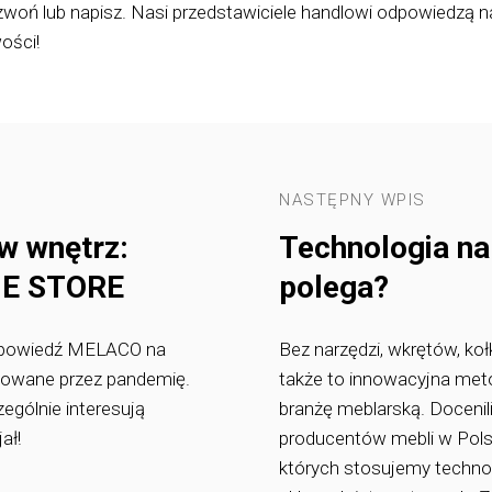
zwoń lub napisz. Nasi przedstawiciele handlowi odpowiedzą n
ości!
NASTĘPNY WPIS
w wnętrz:
Technologia na
ME STORE
polega?
powiedź MELACO na
Bez narzędzi, wkrętów, ko
dowane przez pandemię.
także to innowacyjna meto
ególnie interesują
branżę meblarską. Docenili
ał!
producentów mebli w Pols
których stosujemy technol