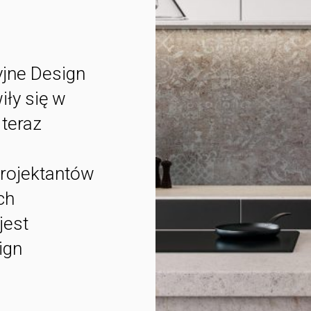
jne Design
iły się w
 teraz
rojektantów
ch
jest
ign