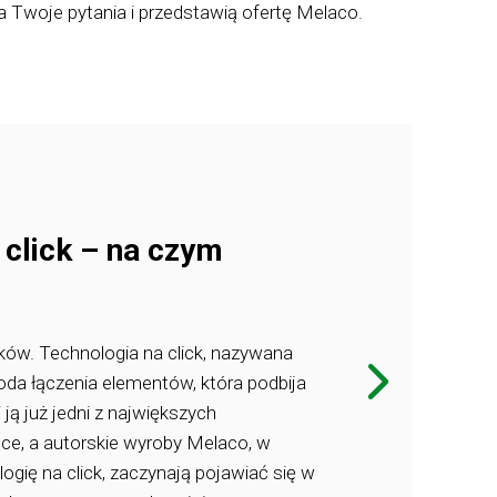
a Twoje pytania i przedstawią ofertę Melaco.
POPRZEDNI 
 click – na czym
Nowość 
moduły
łków. Technologia na click, nazywana
Moduły mebl
da łączenia elementów, która podbija
zmiany w bra
 ją już jedni z największych
Co w nich wyj
ce, a autorskie wyroby Melaco, w
architektów w
ogię na click, zaczynają pojawiać się w