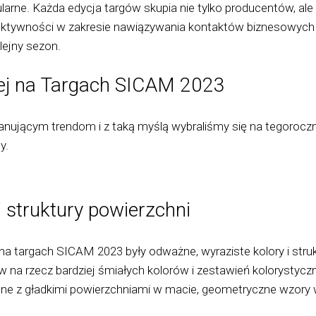
ularne. Każda edycja targów skupia nie tylko producentów, ale
fektywności w zakresie nawiązywania kontaktów biznesowych i
ejny sezon.
iej na Targach SICAM 2023
panującym trendom i z taką myślą wybraliśmy się na tegorocz
y.
i struktury powierzchni
a targach SICAM 2023 były odważne, wyraziste kolory i struk
a rzecz bardziej śmiałych kolorów i zestawień kolorystyczny
inne z gładkimi powierzchniami w macie, geometryczne wzory