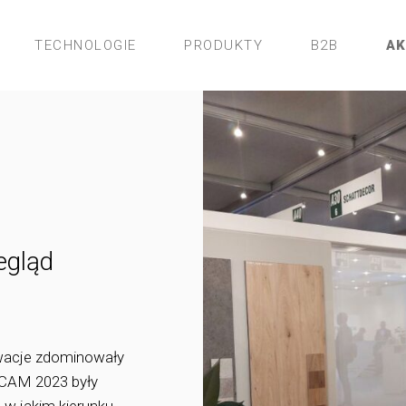
TECHNOLOGIE
PRODUKTY
B2B
A
egląd
owacje zdominowały
ICAM 2023 były