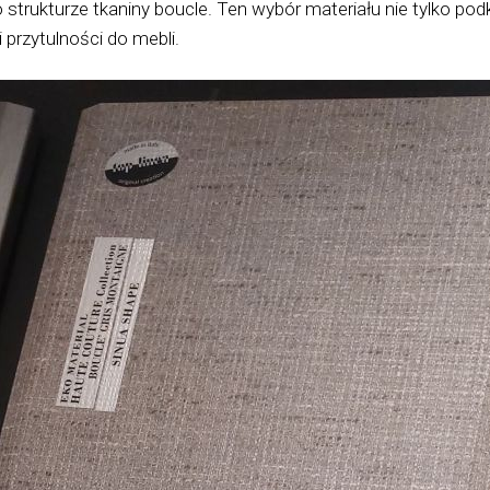
 strukturze tkaniny boucle. Ten wybór materiału nie tylko 
 przytulności do mebli.