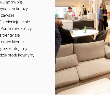
owując swoją
wydarzeń branży
o zawsze
 zmieniające się
 Partnerów, którzy
e trendy się
nowe kierunki.
ej prezentujemy
dzie produkcyjnym,
.