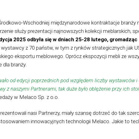
 Środkowo-Wschodniej międzynarodowe kontraktacje branży me
zenie służy prezentacji najnowszych kolekcji meblarskich,
dycja 2025 odbyła się w dniach 25-28 lutego, gromadząc
ej wystawcy z 70 państw, w tym z rynków strategicznych jak U
lskiego eksportu meblowego. Oprócz ekspozycji mebli ze w
 dla branży.
ło od edycji poprzednich pod względem liczby wystawców i 
y z naszymi Partnerami, tak duże było oblężenie przy ich sto
zedaży w Melaco Sp. z o.o.
aprezentowali nasi Partnerzy, miały szansę dotrzeć do tak szer
owaniem innowacyjnych technologii Melaco. Jakie to technol