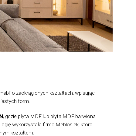
mebli o zaokrąglonych kształtach, wpisując
ciastych form.
ON
, gdzie płyta MDF lub płyta MDF barwiona
logię wykorzystała firma Meblosiek, która
jnym kształtem.